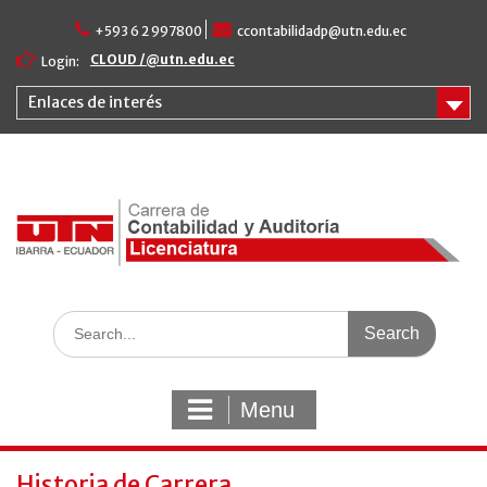
Skip
+593 6 2 997800
ccontabilidadp@utn.edu.ec
to
content
CLOUD /@utn.edu.ec
Login:
Enlaces de interés
Search
for:
Menu
Historia de Carrera