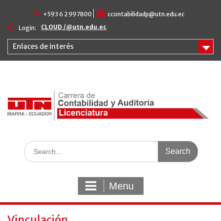
Skip
+593 6 2 997800
ccontabilidadp@utn.edu.ec
to
content
CLOUD /@utn.edu.ec
Login:
Enlaces de interés
Search
for:
Menu
Vinculación