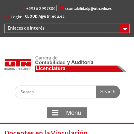
Skip
+593 6 2 997800
ccontabilidadp@utn.edu.ec
to
content
CLOUD /@utn.edu.ec
Login:
Enlaces de interés
Search
for:
Menu
Docentes en la Vinculación