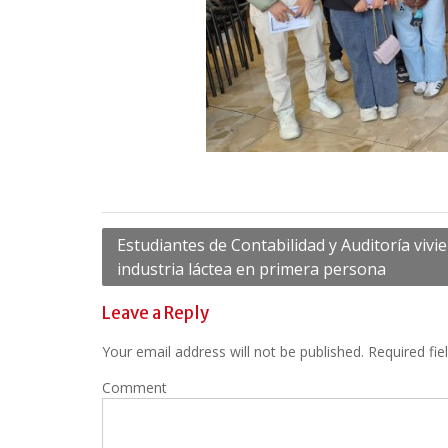
Post
Estudiantes de Contabilidad y Auditoría vivie
industria láctea en primera persona
navigation
Leave a Reply
Your email address will not be published.
Required fie
Comment