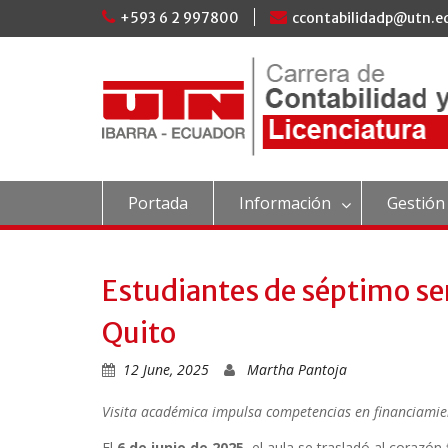
Skip
+593 6 2 997800
ccontabilidadp@utn.e
to
content
Portada
Información
Gestión
Estudiantes de séptimo sem
Quito
12 June, 2025
Martha Pantoja
Visita académica impulsa competencias en financiamie
El
6 de junio de 2025
, el aula se trasladó al corazón 