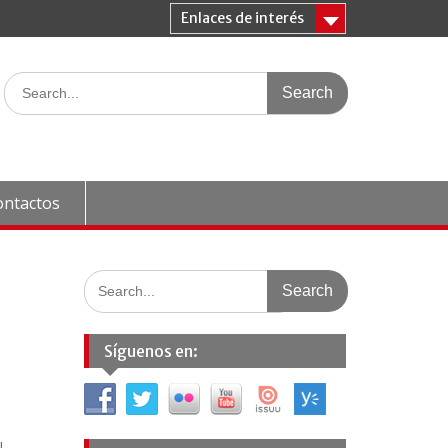
Enlaces de interés
Search
for:
ontactos
Search
for:
Síguenos en:
l