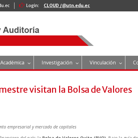
du.ec
Login:
CLOUD /@utn.edu.ec
 Académica
Investigación
Vinculación
C
estre visitan la Bolsa de Valores
nto empresarial y mercado de capitales
financiero del país: la
Bolsa de Valores Quito (BVQ)
. Bajo la guía de